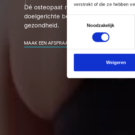
verstrekt of die ze hebben v
Dé osteopaat met een wetenschappeli
doelgerichte behandeling en duurzame
Toestemmingsselectie
gezondheid.
Noodzakelijk
MAAK EEN AFSPRAAK
Weigeren