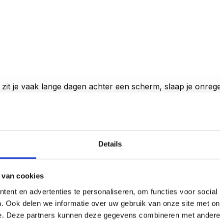
 zit je vaak lange dagen achter een scherm, slaap je onrege
illende klachten ervaren. De meest voorkomende klachten z
eproblemen. Wat helpt hier tegen? Tips vind je hier!
Details
 van cookies
ent en advertenties te personaliseren, om functies voor social
. Ook delen we informatie over uw gebruik van onze site met on
e. Deze partners kunnen deze gegevens combineren met andere i